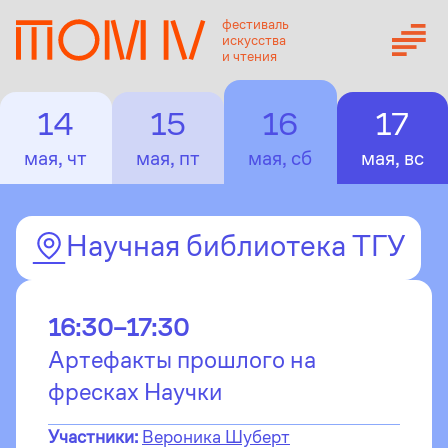
фестиваль
искусства
и чтения
14
15
16
17
мая, чт
мая, пт
мая, сб
мая, вс
Научная библиотека ТГУ
16:30–17:30
Артефакты прошлого на
фресках Научки
Участники:
Вероника Шуберт