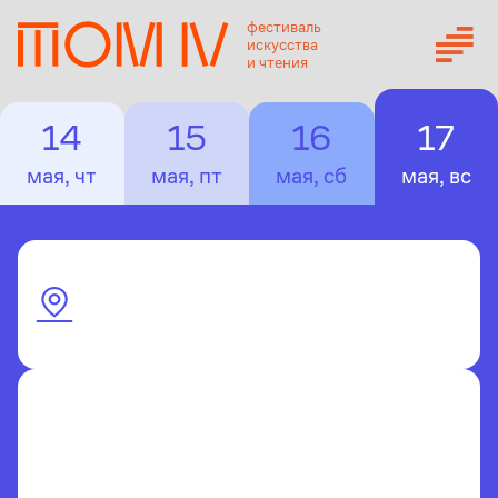
фестиваль
искусства
и чтения
14
15
16
17
мая, чт
мая, пт
мая, сб
мая, вс
Павильон Сибирского
филиала ГМИИ им. А.С.
Пушкина
17:00–18:00
«Книга художника: городские
истории»