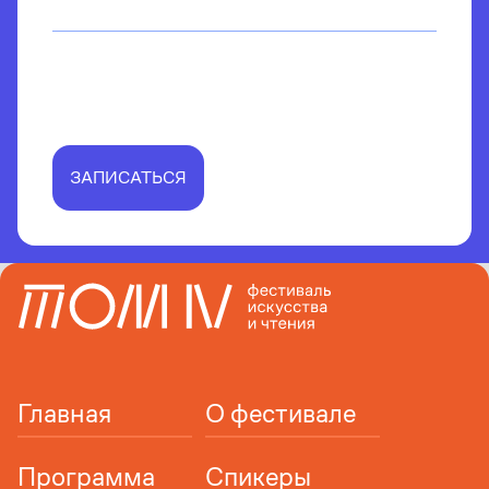
Участники:
Лукия Мурина
Теги:
Книга художника
,
Выставка
,
Экскурсия
,
Искусство
ЗАПИСАТЬСЯ
Главная
О фестивале
Программа
Спикеры