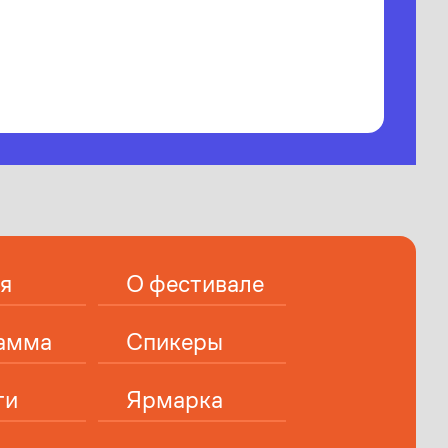
я
О фестивале
амма
Спикеры
ти
Ярмарка