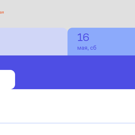
ая
16
мая, сб
ТГУ
й private press