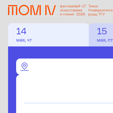
фестиваль
14–17
Томск
искусства
мая
Университетск
и чтения
2026
роща, ТГУ
14
15
мая, чт
мая, пт
Институт образования 
14:30–15:30
«Князев и Мисюк»: петербургски
Участники:
Руслан Князев
Теги:
Презентация
,
Лекция