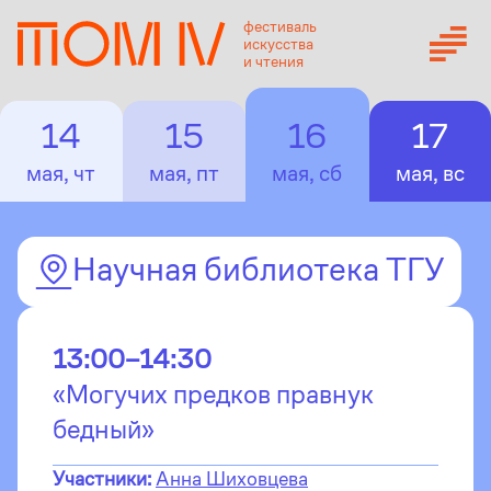
фестиваль
искусства
и чтения
14
15
16
17
мая, чт
мая, пт
мая, сб
мая, вс
Научная библиотека ТГУ
13:00–14:30
«Могучих предков правнук
бедный»
Участники:
Анна Шиховцева