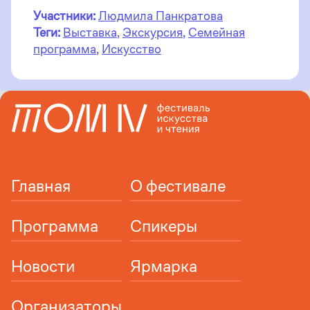
Участники:
Людмила Панкратова
Теги:
Выставка
,
Экскурсия
,
Семейная
программа
,
Искусство
Главная
О фестивале
Программа
Спикеры
Новости
Ярмарка
Организаторы