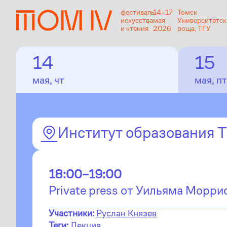
фестиваль
14–17
Томск
искусства
мая
Университетск
и чтения
2026
роща, ТГУ
14
15
мая, чт
мая, пт
Институт образования 
18:00–19:00
Private press от Уильяма Морри
Участники:
Руслан Князев
Теги:
Лекция