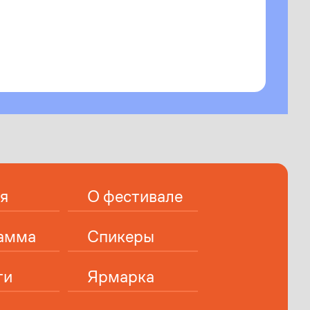
я
О фестивале
амма
Спикеры
ти
Ярмарка