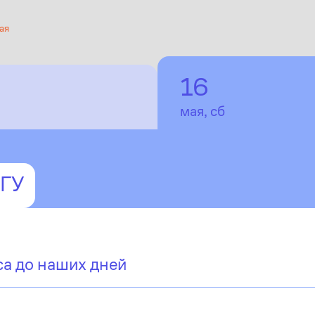
ая
16
мая, сб
ТГУ
са до наших дней