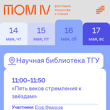
фестиваль
искусства
и чтения
14
15
16
17
мая, чт
мая, пт
мая, сб
мая, вс
Научная библиотека ТГУ
11:00–11:50
«Пять веков стремления к
звёздам»
Участники:
Егор Федосов