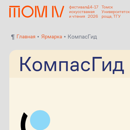
фестиваль
14-17
Томск
искусства
мая
Университетск
и чтения
2026
роща, ТГУ
¶
•
•
КомпасГид
Главная
Ярмарка
КомпасГид