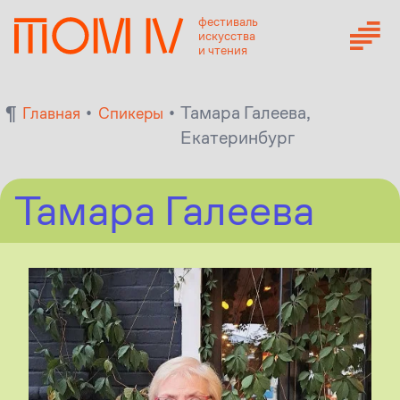
фестиваль
искусства
и чтения
¶
•
•
Тамара Галеева,
Главная
Спикеры
Екатеринбург
Тамара Галеева