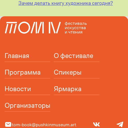
Зачем делать книгу художника сегодня?
Главная
О фестивале
Программа
Спикеры
Новости
Ярмарка
Организаторы
tom-book@pushkinmuseum.art