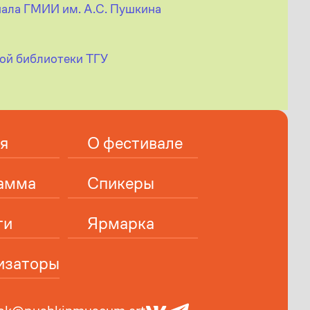
иала ГМИИ им. А.С. Пушкина
ной библиотеки ТГУ
я
О фестивале
амма
Спикеры
ти
Ярмарка
изаторы