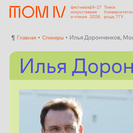
фестиваль
14–17
Томск
искусства
мая
Университетск
и чтения
2026
роща, ТГУ
¶
•
•
Илья Доронченков, Мо
Главная
Спикеры
Илья Дорон