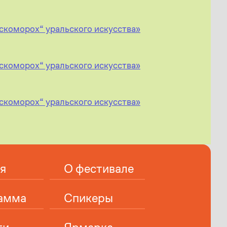
-скоморох“ уральского искусства»
-скоморох“ уральского искусства»
-скоморох“ уральского искусства»
я
О фестивале
амма
Спикеры