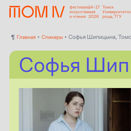
фестиваль
14–17
Томск
искусства
мая
Университетск
и чтения
2026
роща, ТГУ
¶
•
•
Софья Шипицына, Том
Главная
Спикеры
Софья Шип