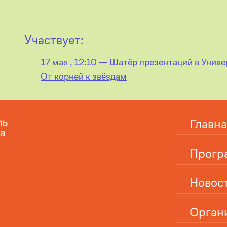
Участвует:
17 мая , 12:10 — Шатёр презентаций в Унив
От корней к звёздам
Главна
Прогр
Новос
Орган