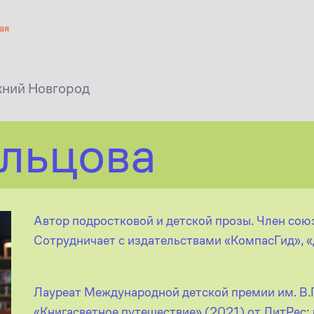
ая
жний Новгород
льцова
Автор подростковой и детской прозы. Член сою
Сотрудничает с издательствами «КомпасГид», «
Лауреат Международной детской премии им. В.П
«Книгасветное путешествие» (2021) от ЛитРес;