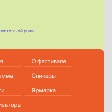
ерситетской роще
я
О фестивале
амма
Спикеры
ти
Ярмарка
изаторы