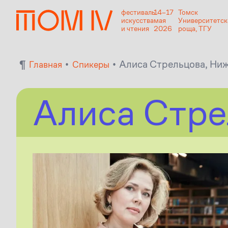
фестиваль
14–17
Томск
искусства
мая
Университетск
и чтения
2026
роща, ТГУ
¶
•
•
Алиса Стрельцова, Ни
Главная
Спикеры
Алиса Стре