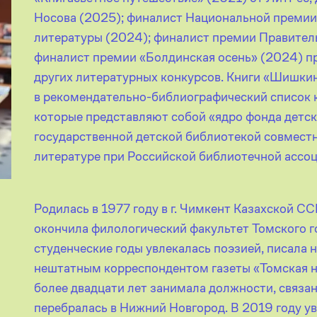
Носова (2025); финалист Национальной премии 
литературы (2024); финалист премии Правитель
финалист премии «Болдинская осень» (2024) пр
других литературных конкурсов. Книги «Шишки
в рекомендательно-библиографический список 
которые представляют собой «ядро фонда детс
государственной детской библиотекой совмест
литературе при Российской библиотечной ассоц
Родилась в 1977 году в г. Чимкент Казахской ССР
окончила филологический факультет Томского г
студенческие годы увлекалась поэзией, писала 
нештатным корреспондентом газеты «Томская н
более двадцати лет занимала должности, связа
перебралась в Нижний Новгород. В 2019 году ув